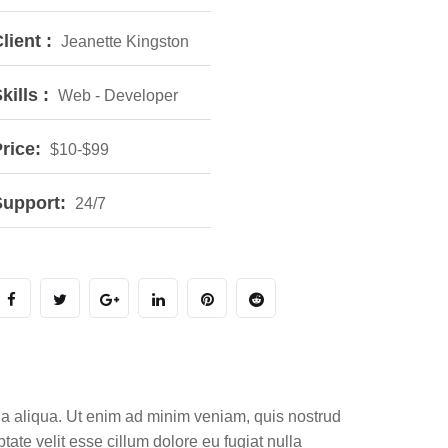
lient :
Jeanette Kingston
kills :
Web - Developer
rice:
$10-$99
Support:
24/7
gna aliqua. Ut enim ad minim veniam, quis nostrud
tate velit esse cillum dolore eu fugiat nulla