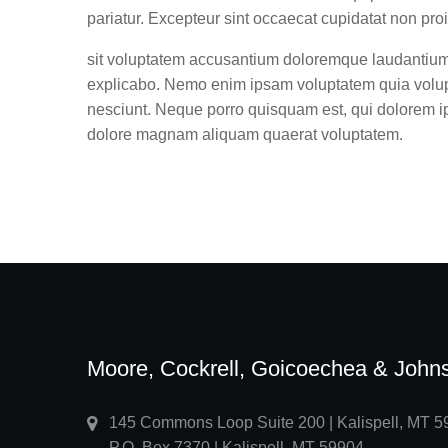
pariatur. Excepteur sint occaecat cupidatat non proi
sit voluptatem accusantium doloremque laudantium, t
explicabo. Nemo enim ipsam voluptatem quia volupta
nesciunt. Neque porro quisquam est, qui dolorem ip
dolore magnam aliquam quaerat voluptatem.
Moore, Cockrell, Goicoechea & John
145 Commons Loop Suite 200 | Kalispell, MT 
P.O. Box 7370 | Kalispell, MT 59904