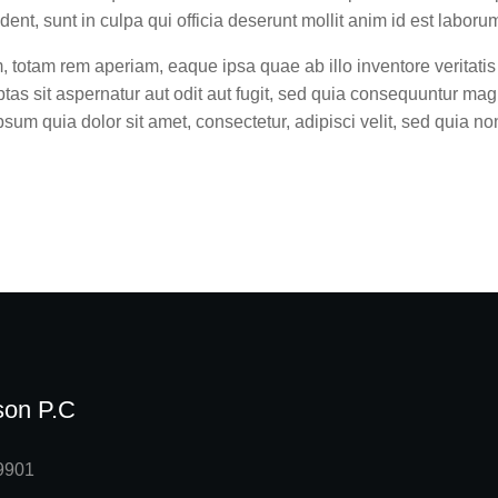
dent, sunt in culpa qui officia deserunt mollit anim id est laboru
otam rem aperiam, eaque ipsa quae ab illo inventore veritatis e
s sit aspernatur aut odit aut fugit, sed quia consequuntur mag
sum quia dolor sit amet, consectetur, adipisci velit, sed quia 
son P.C
59901