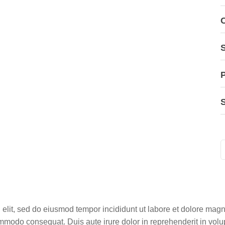
C
S
P
g elit, sed do eiusmod tempor incididunt ut labore et dolore ma
ommodo consequat. Duis aute irure dolor in reprehenderit in volup