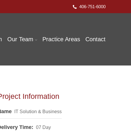
406-751-6000
m
Our Team
Practice Areas
Contact
Project Information
Name
IT Solution & Business
elivery Time:
07 Day