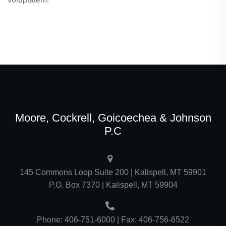
Moore, Cockrell, Goicoechea & Johnson
P.C
145 Commons Loop Suite 200 | Kalispell, MT 59901
P.O. Box 7370 | Kalispell, MT 59904
Phone: 406-751-6000 | Fax: 406-756-6522